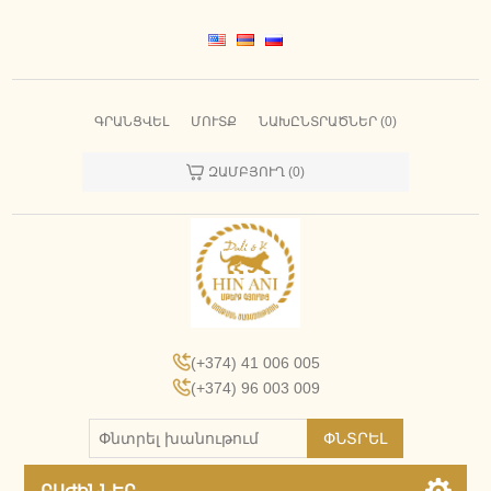
ԳՐԱՆՑՎԵԼ
ՄՈՒՏՔ
ՆԱԽԸՆՏՐԱԾՆԵՐ
(0)
ԶԱՄԲՅՈՒՂ
(0)
(+374) 41 006 005
(+374) 96 003 009
ՓՆՏՐԵԼ
ԲԱԺԻՆՆԵՐ