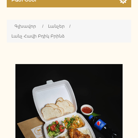
Գլխավոր
/
Լանչեր
/
Լանչ Հավի Բդիկ Բրինձ