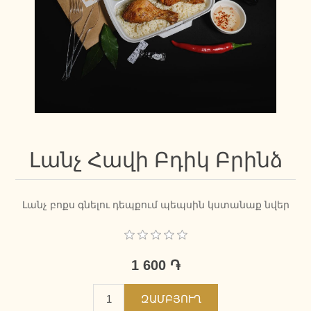
Լանչ Հավի Բդիկ Բրինձ
Լանչ բոքս գնելու դեպքում պեպսին կստանաք նվեր
1 600 ֏
ԶԱՄԲՅՈՒՂ