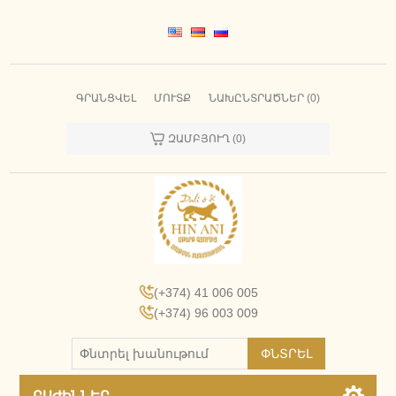
ԳՐԱՆՑՎԵԼ
ՄՈՒՏՔ
ՆԱԽԸՆՏՐԱԾՆԵՐ
(0)
ԶԱՄԲՅՈՒՂ
(0)
(+374) 41 006 005
(+374) 96 003 009
ՓՆՏՐԵԼ
ԲԱԺԻՆՆԵՐ