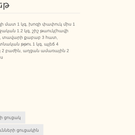
եթ
զի մատ 1 կգ, խոզի փափուկ միս 1
ղջական 1.2 կգ, շիշ թաուկ(հավի
տ, տավարի քաբաբ 3 հատ,
տնական թթու 1 կգ, պլեճ 4
կ 2 բաժին, աղցան ամառային 2
ես
րի ցուցակ
ւնների ցուցակին