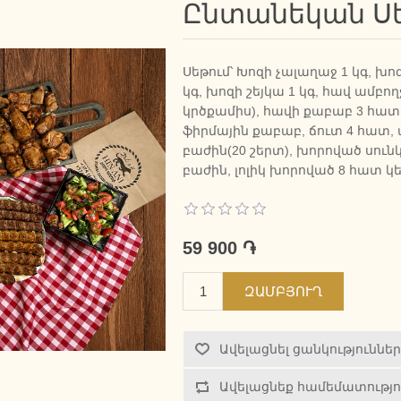
Ընտանեկան Ս
Սեթում՝ Խոզի չալաղաջ 1 կգ, խո
կգ, խոզի շեյկա 1 կգ, հավ ամբո
կրծքամիս), հավի քաբաբ 3 հա
ֆիրմային քաբաբ, ճուտ 4 հատ, 
բաժին(20 շերտ), խորոված սուն
բաժին, լոլիկ խորոված 8 հատ կ
59 900 ֏
ԶԱՄԲՅՈՒՂ
Ավելացնել ցանկություննե
Ավելացնեք համեմատությո