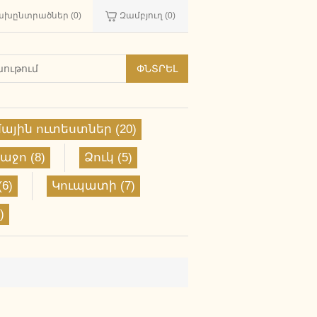
ախընտրածներ
(0)
Զամբյուղ
(0)
ՓՆՏՐԵԼ
ային ուտեստներ (20)
աջո (8)
Ձուկ (5)
6)
Կուպատի (7)
)