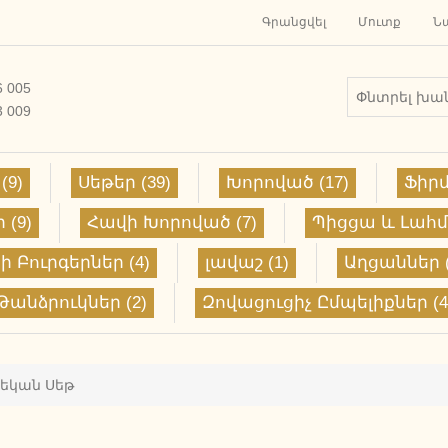
Գրանցվել
Մուտք
Ն
6 005
3 009
(9)
Սեթեր (39)
Խորոված (17)
Ֆիրմ
(9)
Հավի Խորոված (7)
Պիցցա և Լահմ
ի Բուրգերներ (4)
լավաշ (1)
Աղցաններ (
Թանձրուկներ (2)
Զովացուցիչ Ըմպելիքներ (4
եկան Սեթ